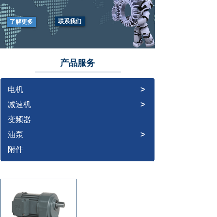
我
们坚信：我
联系我们
了解更多
们是您可以信
任的专业
的
产品服务
EXCELLENT
PRODUCTS AND
HIGH QUALITY
电机
>
SERVICES TO
减速机
>
CUSTOMERS
变频器
油泵
>
附件