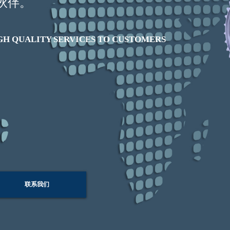
伙伴。
GH QUALITY SERVICES TO CUSTOMERS
联系我们