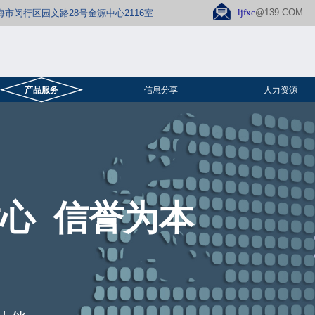
ljfxc
@139.COM​
海市闵行区园文路28号金源中心2116室
产品服务
信息分享
人力资源
心 信誉为本