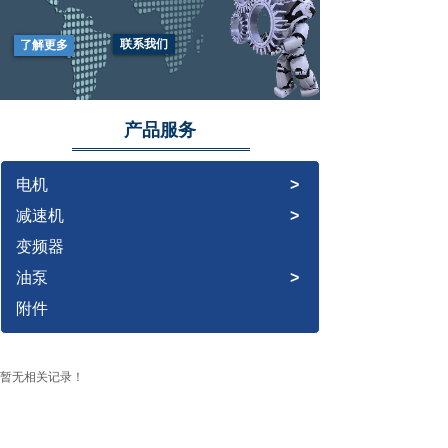
我
们坚信：我
联系我们
了解更多
们是您可以信
任的专业
的
产品服务
EXCELLENT
PRODUCTS AND
HIGH QUALITY
电机
>
SERVICES TO
减速机
>
CUSTOMERS
变频器
油泵
>
附件
暂无相关记录！